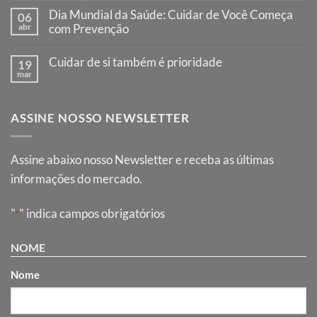
comentário
que
Dia Mundial da Saúde: Cuidar de Você Começa
06
em
salva
Responsabilidade
abr
com Prevenção
vidas
no
Nenhum
volante,
comentário
proteção
Cuidar de si também é prioridade
19
em
no
Dia
mar
caminho
Nenhum
Mundial
comentário
da
em
Saúde:
Cuidar
Cuidar
ASSINE NOSSO NEWSLETTER
de
de
si
Você
também
Começa
é
com
prioridade
Assine abaixo nosso Newsletter e receba as últimas
Prevenção
informações do mercado.
"
" indica campos obrigatórios
*
NOME
Nome