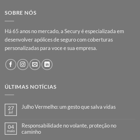
SOBRE NÓS
Há
65
anos no mercado, a Secury é especializada em
desenvolver apólices de seguro com coberturas
personalizadas para voce e sua empresa.
ÚLTIMAS NOTÍCIAS
Julho Vermelho: um gesto que salva vidas
27
jul
Nenhum
comentário
em
Responsabilidade no volante, proteção no
04
Julho
maio
Vermelho:
caminho
um
Nenhum
gesto