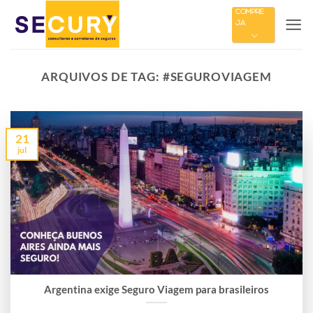
Skip
COMPRE
JÁ
to
content
ARQUIVOS DE TAG:
#SEGUROVIAGEM
21
jul
Argentina exige Seguro Viagem para brasileiros