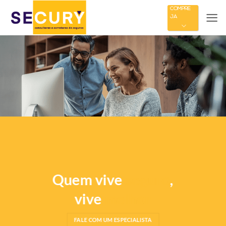
Skip
COMPRE
JÁ
to
content
Quem vive
seguro
,
vive
melhor
FALE COM UM ESPECIALISTA