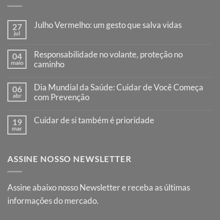
Julho Vermelho: um gesto que salva vidas
27
jul
Nenhum
comentário
em
Responsabilidade no volante, proteção no
04
Julho
maio
Vermelho:
caminho
um
Nenhum
gesto
comentário
que
Dia Mundial da Saúde: Cuidar de Você Começa
06
em
salva
Responsabilidade
abr
com Prevenção
vidas
no
Nenhum
volante,
comentário
proteção
Cuidar de si também é prioridade
19
em
no
Dia
mar
caminho
Nenhum
Mundial
comentário
da
em
Saúde:
Cuidar
Cuidar
ASSINE NOSSO NEWSLETTER
de
de
si
Você
também
Começa
é
com
prioridade
Assine abaixo nosso Newsletter e receba as últimas
Prevenção
informações do mercado.