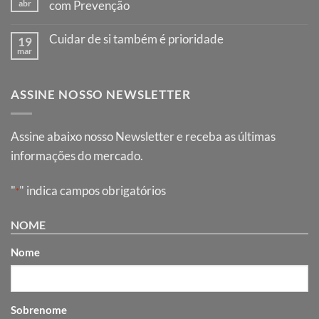
Responsabilidade
abr
com Prevenção
vidas
no
Nenhum
volante,
comentário
proteção
Cuidar de si também é prioridade
19
em
no
Dia
mar
caminho
Nenhum
Mundial
comentário
da
em
Saúde:
Cuidar
Cuidar
ASSINE NOSSO NEWSLETTER
de
de
si
Você
também
Começa
é
com
prioridade
Assine abaixo nosso Newsletter e receba as últimas
Prevenção
informações do mercado.
"
" indica campos obrigatórios
*
NOME
Nome
Sobrenome