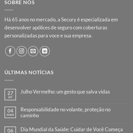
SOBRE NÓS
Há
65
anos no mercado, a Secury é especializada em
desenvolver apólices de seguro com coberturas
personalizadas para voce e sua empresa.
ÚLTIMAS NOTÍCIAS
Julho Vermelho: um gesto que salva vidas
27
jul
Nenhum
comentário
em
Responsabilidade no volante, proteção no
04
Julho
maio
Vermelho:
caminho
um
Nenhum
gesto
comentário
que
Dia Mundial da Saúde: Cuidar de Você Começa
06
em
salva