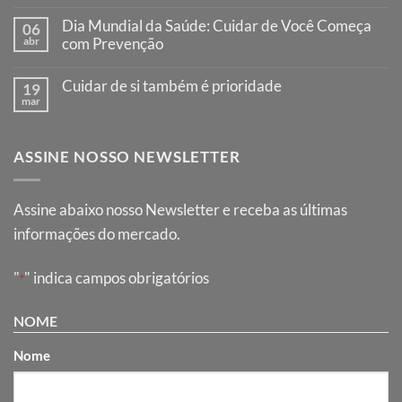
Nenhum
gesto
comentário
que
Dia Mundial da Saúde: Cuidar de Você Começa
06
em
salva
Responsabilidade
abr
com Prevenção
vidas
no
Nenhum
volante,
comentário
proteção
Cuidar de si também é prioridade
19
em
no
Dia
mar
caminho
Nenhum
Mundial
comentário
da
em
Saúde:
Cuidar
Cuidar
ASSINE NOSSO NEWSLETTER
de
de
si
Você
também
Começa
é
com
prioridade
Assine abaixo nosso Newsletter e receba as últimas
Prevenção
informações do mercado.
"
" indica campos obrigatórios
*
NOME
Nome