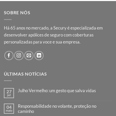
SOBRE NÓS
Há
65
anos no mercado, a Secury é especializada em
desenvolver apólices de seguro com coberturas
personalizadas para voce e sua empresa.
ÚLTIMAS NOTÍCIAS
Julho Vermelho: um gesto que salva vidas
27
jul
Nenhum
comentário
em
Responsabilidade no volante, proteção no
04
Julho
maio
Vermelho:
caminho
um