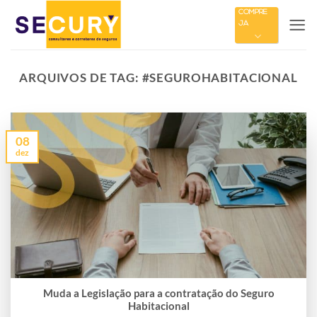
Skip
COMPRE
JÁ
to
content
ARQUIVOS DE TAG:
#SEGUROHABITACIONAL
08
dez
Muda a Legislação para a contratação do Seguro
Habitacional