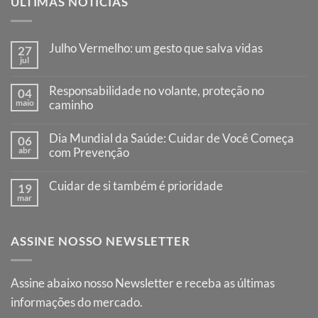
ÚLTIMAS NOTÍCIAS
Julho Vermelho: um gesto que salva vidas
27
jul
Nenhum
comentário
em
Responsabilidade no volante, proteção no
04
Julho
maio
Vermelho:
caminho
um
Nenhum
gesto
comentário
que
Dia Mundial da Saúde: Cuidar de Você Começa
06
em
salva
Responsabilidade
abr
com Prevenção
vidas
no
Nenhum
volante,
comentário
proteção
Cuidar de si também é prioridade
19
em
no
Dia
mar
caminho
Nenhum
Mundial
comentário
da
em
Saúde:
Cuidar
Cuidar
ASSINE NOSSO NEWSLETTER
de
de
si
Você
também
Começa
é
com
prioridade
Assine abaixo nosso Newsletter e receba as últimas
Prevenção
informações do mercado.