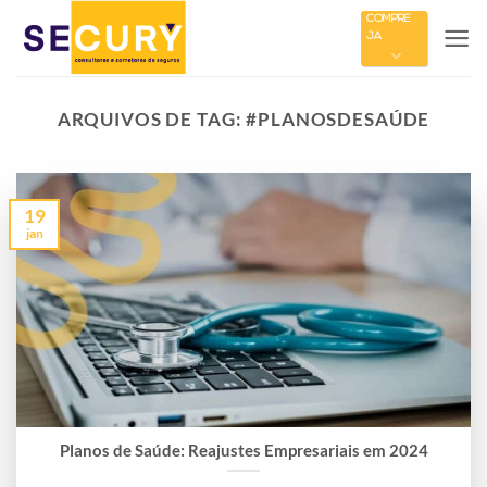
Skip
COMPRE
JÁ
to
content
ARQUIVOS DE TAG:
#PLANOSDESAÚDE
19
jan
Planos de Saúde: Reajustes Empresariais em 2024