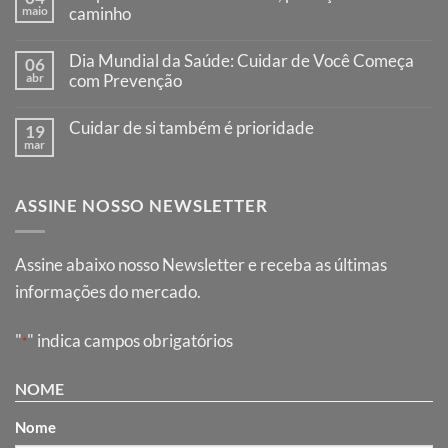
maio
Vermelho:
caminho
um
Nenhum
gesto
comentário
que
Dia Mundial da Saúde: Cuidar de Você Começa
06
em
salva
Responsabilidade
abr
com Prevenção
vidas
no
Nenhum
volante,
comentário
proteção
Cuidar de si também é prioridade
19
em
no
Dia
mar
caminho
Nenhum
Mundial
comentário
da
em
Saúde:
Cuidar
Cuidar
ASSINE NOSSO NEWSLETTER
de
de
si
Você
também
Começa
é
com
prioridade
Assine abaixo nosso Newsletter e receba as últimas
Prevenção
informações do mercado.
"
" indica campos obrigatórios
*
NOME
Nome