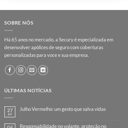
SOBRE NÓS
Há
65
anos no mercado, a Secury é especializada em
desenvolver apólices de seguro com coberturas
personalizadas para voce e sua empresa.
ÚLTIMAS NOTÍCIAS
Julho Vermelho: um gesto que salva vidas
27
jul
Nenhum
comentário
em
Responsabilidade no volante, proteção no
04
Julho