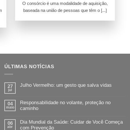
O consórcio é uma modalidade de aquisição,
em
baseada na união de pessoas que têm o [...]
ÚLTIMAS NOTÍCIAS
Julho Vermelho: um gesto que salva vidas
27
jul
Nenhum
comentário
em
Responsabilidade no volante, proteção no
04
Julho
maio
Vermelho:
caminho
um
Nenhum
gesto
comentário
que
Dia Mundial da Saúde: Cuidar de Você Começa
06
em
salva
abr
Responsabilidade
com Prevenção
vidas