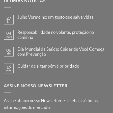
ÚLTIMAS NOTÍCIAS
Julho Vermelho: um gesto que salva vidas
27
jul
Nenhum
comentário
em
Responsabilidade no volante, proteção no
04
Julho
maio
Vermelho:
caminho
um
Nenhum
gesto
comentário
que
Dia Mundial da Saúde: Cuidar de Você Começa
06
em
salva
Responsabilidade
abr
com Prevenção
vidas
no
Nenhum
volante,
comentário
proteção
Cuidar de si também é prioridade
19
em
no
Dia
mar
caminho
Nenhum
Mundial
comentário
da
em
Saúde:
Cuidar
Cuidar
ASSINE NOSSO NEWSLETTER
de
de
si
Você
também
Começa
é
com
prioridade
Assine abaixo nosso Newsletter e receba as últimas
Prevenção
informações do mercado.