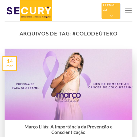
Skip
COMPRE
JÁ
to
content
ARQUIVOS DE TAG:
#COLODEÚTERO
14
mar
Março Lilás: A Importância da Prevenção e
Conscientização