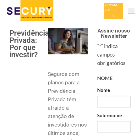
COMPRE
JÁ
Assine nosso
Previdência
Newsletter
Privada:
"
" indica
Por que
*
investir?
campos
obrigatórios
Seguros com
NOME
planos para a
Nome
Previdência
Privada
têm
atraído a
Sobrenome
atenção de
investidores nos
últimos anos,