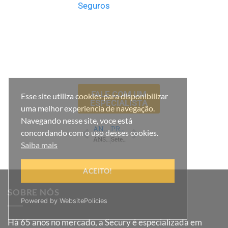
Seguros
FALE COM UM
Esse site utiliza cookies para disponibilizar
ESPECIALISTA
uma melhor experiencia de navegação.
Navegando nesse site, voce está
ANTERIOR
PRÓXIMO
concordando com o uso desses cookies.
ANS autoriza troca de Plano em caso de exclusão hospitalar
Setembro Amarelo: A Importância da Saúde Mental
Saiba mais
ACEITO!
SOBRE NÓS
Powered by WebsitePolicies
Há
65
anos no mercado, a Secury é especializada em