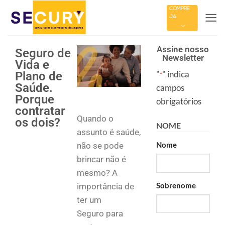
COMPRE
JÁ
Assine nosso
Seguro de
Newsletter
Vida e
"
" indica
Plano de
*
Saúde.
campos
Porque
obrigatórios
contratar
Quando o
os dois?
NOME
assunto é saúde,
Nome
não se pode
brincar não é
mesmo? A
Sobrenome
importância de
ter um
Seguro para