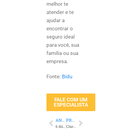
melhor te
atender e te
ajudar a
encontrar o
seguro ideal
para você, sua
família ou sua
empresa.
Fonte:
Bidu
FALE COM UM
ESPECIALISTA
ANTERIOR
PRÓXIMO
6 dúvidas principais no sinistro de Automóveis
Clareamento Dental: Como um Plano Odontológico pode ajudar