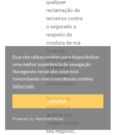
qualquer
reclamação de
terceiros contra
o segurado a
respeito de
conduta de má-
fé de um
Esse site utiliza cookies para disponibilizar
empregado
uma melhor experiencia de navegação.
durante as
Navegando nesse site, voce está
atividades
concordando com o uso desses cookies.
profissionais.
Saiba mais
Na hora de
ACEITO!
escolher a
apólice que
Powered by WebsitePolicies
melhor atende
seu negócio,