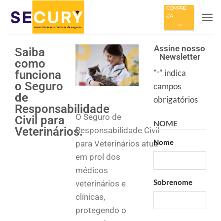
COMPRE
JÁ
Assine nosso
Saiba
Newsletter
como
"
" indica
funciona
*
o Seguro
campos
de
obrigatórios
Responsabilidade
O Seguro de
Civil para
NOME
Veterinários.
Responsabilidade Civil
Nome
para Veterinários atua
em prol dos
médicos
Sobrenome
veterinários e
clínicas,
protegendo o