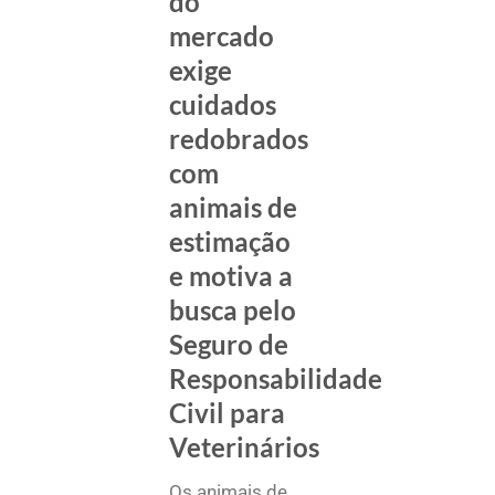
do
mercado
exige
cuidados
redobrados
com
animais de
estimação
e motiva a
busca pelo
Seguro de
Responsabilidade
Civil para
Veterinários
Os animais de