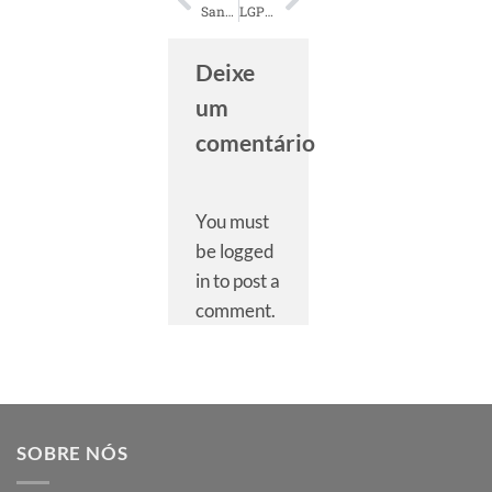
Sanções da LGPD começam a valer.
LGPD. Dicas para adequar sua empresa e evitar multas
Deixe
um
comentário
You must
be logged
in to post a
comment.
SOBRE NÓS