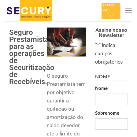
COMPRE
JÁ
Assine nosso
Seguro
Newsletter
Prestamista
"
" indica
para as
*
operações
campos
de
obrigatórios
Securitização
de
O seguro
NOME
Recebíveis.
Prestamista tem
Nome
por objetivo
garantir a
quitação ou
Sobrenome
amortização do
saldo devedor,
até o limite do