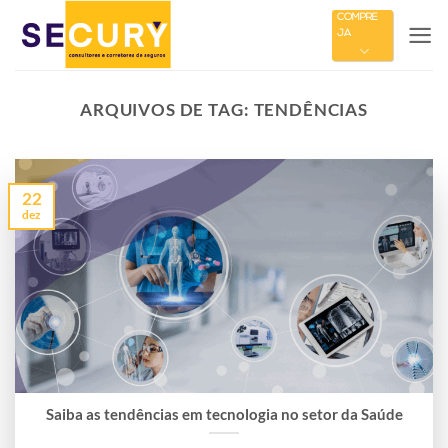
Skip
COMPRE
JÁ
to
content
ARQUIVOS DE TAG:
TENDÊNCIAS
22
dez
Saiba as tendências em tecnologia no setor da Saúde