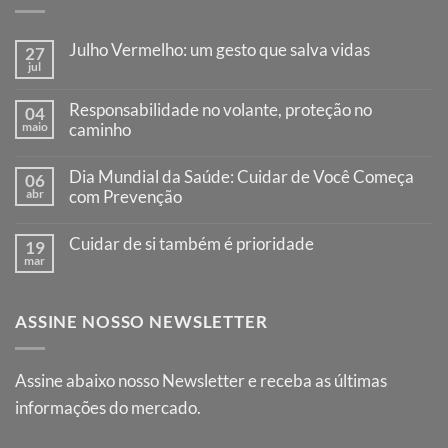
Julho Vermelho: um gesto que salva vidas
27
jul
Nenhum
comentário
em
Responsabilidade no volante, proteção no
04
Julho
maio
Vermelho:
caminho
um
Nenhum
gesto
comentário
que
Dia Mundial da Saúde: Cuidar de Você Começa
06
em
salva
Responsabilidade
abr
com Prevenção
vidas
no
Nenhum
volante,
comentário
proteção
Cuidar de si também é prioridade
19
em
no
Dia
mar
caminho
Nenhum
Mundial
comentário
da
em
Saúde:
Cuidar
Cuidar
ASSINE NOSSO NEWSLETTER
de
de
si
Você
também
Começa
é
com
prioridade
Assine abaixo nosso Newsletter e receba as últimas
Prevenção
informações do mercado.