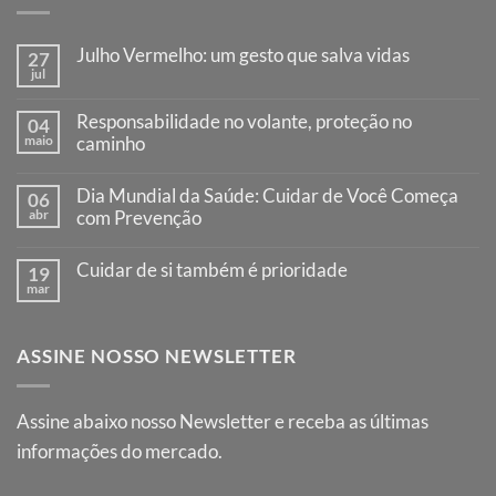
Julho Vermelho: um gesto que salva vidas
27
jul
Nenhum
comentário
em
Responsabilidade no volante, proteção no
04
Julho
maio
Vermelho:
caminho
um
Nenhum
gesto
comentário
que
Dia Mundial da Saúde: Cuidar de Você Começa
06
em
salva
Responsabilidade
abr
com Prevenção
vidas
no
Nenhum
volante,
comentário
proteção
Cuidar de si também é prioridade
19
em
no
Dia
mar
caminho
Nenhum
Mundial
comentário
da
em
Saúde:
Cuidar
Cuidar
ASSINE NOSSO NEWSLETTER
de
de
si
Você
também
Começa
é
com
prioridade
Assine abaixo nosso Newsletter e receba as últimas
Prevenção
informações do mercado.