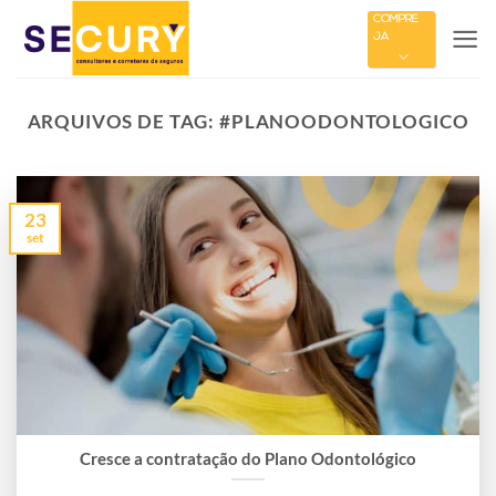
Skip
COMPRE
JÁ
to
content
ARQUIVOS DE TAG:
#PLANOODONTOLOGICO
23
set
Cresce a contratação do Plano Odontológico