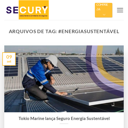
Skip
COMPRE
JÁ
to
content
ARQUIVOS DE TAG:
#ENERGIASUSTENTÁVEL
09
set
Tokio Marine lança Seguro Energia Sustentável