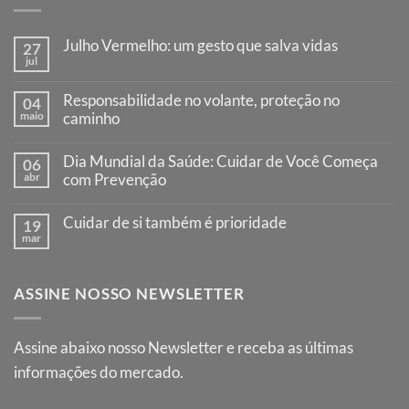
Julho Vermelho: um gesto que salva vidas
27
jul
Nenhum
comentário
em
Responsabilidade no volante, proteção no
04
Julho
maio
Vermelho:
caminho
um
Nenhum
gesto
comentário
que
Dia Mundial da Saúde: Cuidar de Você Começa
06
em
salva
Responsabilidade
abr
com Prevenção
vidas
no
Nenhum
volante,
comentário
proteção
Cuidar de si também é prioridade
19
em
no
Dia
mar
caminho
Nenhum
Mundial
comentário
da
em
Saúde:
Cuidar
Cuidar
ASSINE NOSSO NEWSLETTER
de
de
si
Você
também
Começa
é
com
prioridade
Assine abaixo nosso Newsletter e receba as últimas
Prevenção
informações do mercado.