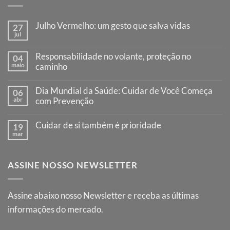
Julho Vermelho: um gesto que salva vidas
27
jul
Nenhum
comentário
em
Responsabilidade no volante, proteção no
04
Julho
maio
Vermelho:
caminho
um
Nenhum
gesto
comentário
que
Dia Mundial da Saúde: Cuidar de Você Começa
06
em
salva
Responsabilidade
abr
com Prevenção
vidas
no
Nenhum
volante,
comentário
proteção
Cuidar de si também é prioridade
19
em
no
Dia
mar
caminho
Nenhum
Mundial
comentário
da
em
Saúde:
Cuidar
Cuidar
ASSINE NOSSO NEWSLETTER
de
de
si
Você
também
Começa
é
com
prioridade
Assine abaixo nosso Newsletter e receba as últimas
Prevenção
informações do mercado.