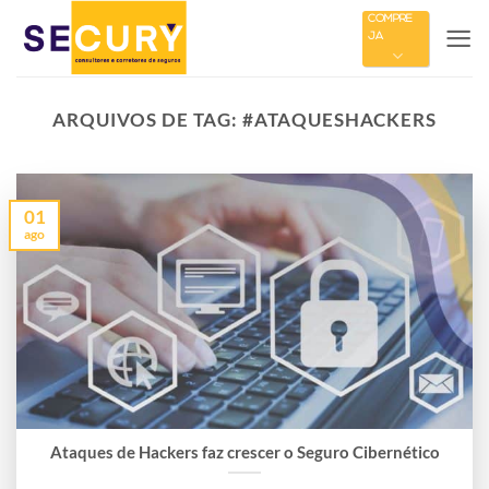
Skip
COMPRE
JÁ
to
content
ARQUIVOS DE TAG:
#ATAQUESHACKERS
01
ago
Ataques de Hackers faz crescer o Seguro Cibernético