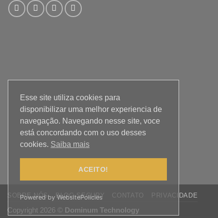
Esse site utiliza cookies para
disponibilizar uma melhor experiencia de
navegação. Navegando nesse site, voce
está concordando com o uso desses
cookies.
Saiba mais
ACEITO!
SOBRE NÓS
BLOG SECURY
CONTATO
PRIVACIDADE
Powered by WebsitePolicies
Copyright 2026 ©
Dominum Technology