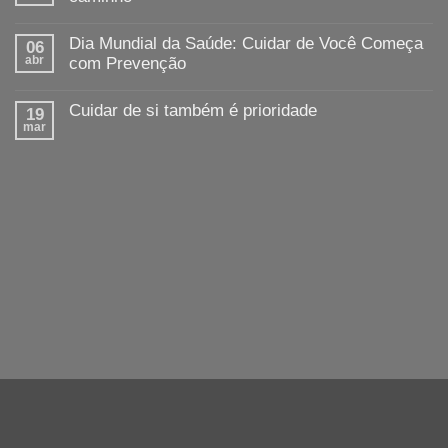
Dia Mundial da Saúde: Cuidar de Você Começa
06
abr
com Prevenção
Cuidar de si também é prioridade
19
mar