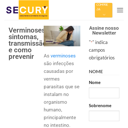
COMPRE
JÁ
Assine nosso
Verminoses:
Newsletter
sintomas,
"
" indica
transmissão
*
e como
campos
prevenir
As
verminoses
obrigatórios
são infecções
causadas por
NOME
vermes
Nome
parasitas que se
instalam no
organismo
Sobrenome
humano,
principalmente
no intestino.