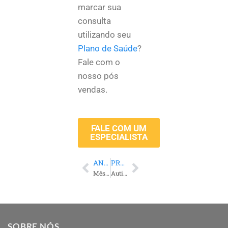
marcar sua
consulta
utilizando seu
Plano de Saúde
?
Fale com o
nosso pós
vendas.
FALE COM UM
ESPECIALISTA
ANTERIOR
PRÓXIMO
Mês da Mulher: Equilíbrio, carreira e bem-estar
Autismo na prática: Promovendo respeito e empatia
SOBRE NÓS