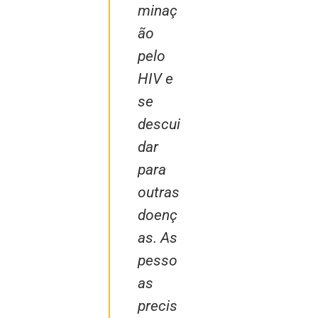
minaç
ão
pelo
HIV e
se
descui
dar
para
outras
doenç
as. As
pesso
as
precis