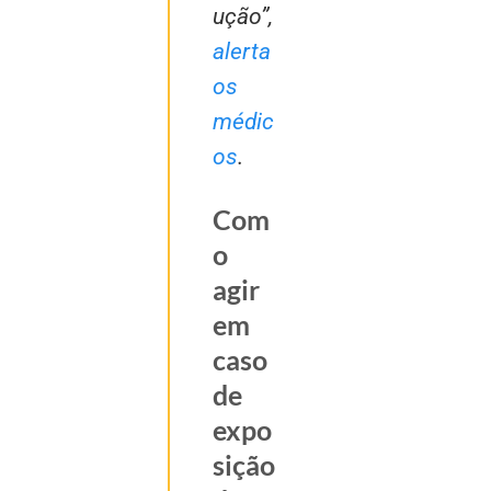
ução”,
alerta
os
médic
os
.
Com
o
agir
em
caso
de
expo
sição