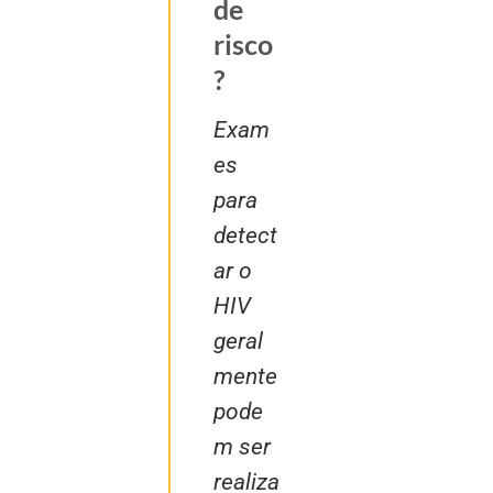
de
risco
?
Exam
es
para
detect
ar o
HIV
geral
mente
pode
m ser
realiza