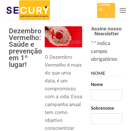
COMPRE
JÁ
Assine nosso
Dezembro
Newsletter
Vermelho:
"
" indica
Saúde e
*
prevenção
campos
em 1º
O Dezembro
obrigatórios
lugar!
Vermelho é mais
do que uma
NOME
data, é um
Nome
compromisso
com a vida. Essa
campanha anual
Sobrenome
tem como
objetivo
conscientizar